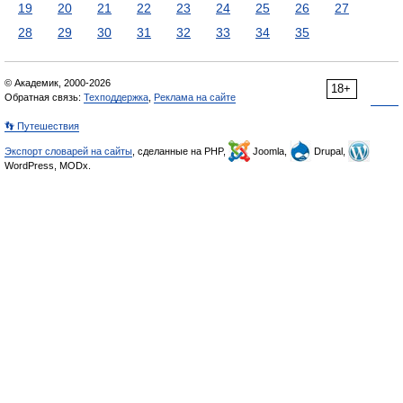
19
20
21
22
23
24
25
26
27
28
29
30
31
32
33
34
35
© Академик, 2000-2026
18+
Обратная связь:
Техподдержка
,
Реклама на сайте
👣 Путешествия
Экспорт словарей на сайты
, сделанные на PHP,
Joomla,
Drupal,
WordPress, MODx.