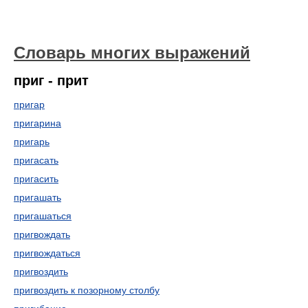
Словарь многих выражений
приг - прит
пригар
пригарина
пригарь
пригасать
пригасить
пригашать
пригашаться
пригвождать
пригвождаться
пригвоздить
пригвоздить к позорному столбу